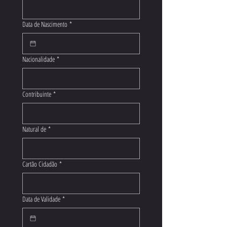
Data de Nascimento
*
Nacionalidade
*
Contribuinte
*
Natural de
*
Cartão Cidadão
*
Data de Validade
*