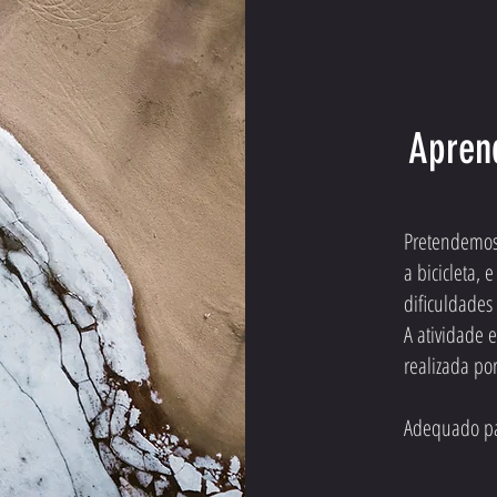
Aprend
Pretendemos 
a bicicleta, 
dificuldades
A atividade 
realizada po
Adequado pa