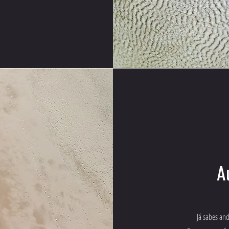
A
Já sabes an